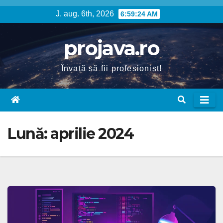
Skip
J. aug. 6th, 2026
6:59:25 AM
to
content
projava.ro
Învață să fii profesionist!
Lună:
aprilie 2024