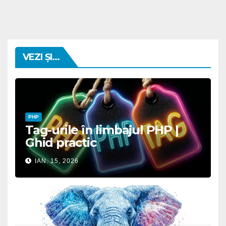
VEZI ȘI...
PHP
Tag-urile în limbajul PHP |
Ghid practic
IAN. 15, 2026