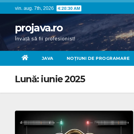
Skip
vin. aug. 7th, 2026
4:20:30 AM
to
content
projava.ro
Învață să fii profesionist!
JAVA
NOȚIUNI DE PROGRAMARE
Lună:
iunie 2025