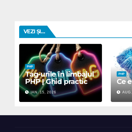
VEZI ȘI...
PHP
Tag-urile în limbajul
PHP
PHP | Ghid practic
Ce 
IAN. 15, 2026
AUG.