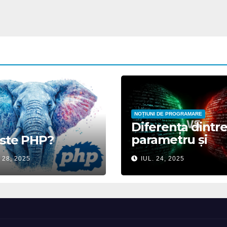
NOȚIUNI DE PROGRAMARE
Diferența dintr
parametru și
este PHP?
argument
 28, 2025
IUL. 24, 2025