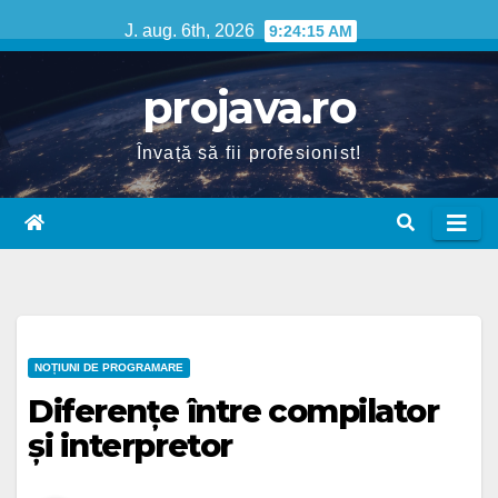
Skip
J. aug. 6th, 2026
9:24:16 AM
to
content
projava.ro
Învață să fii profesionist!
NOȚIUNI DE PROGRAMARE
Diferențe între compilator
și interpretor