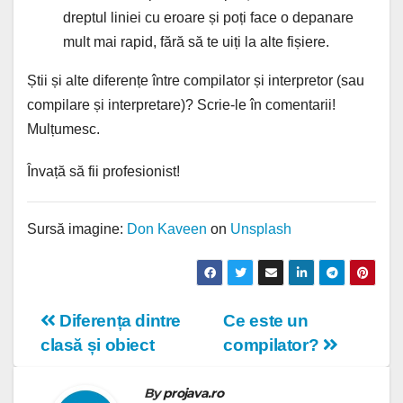
dreptul liniei cu eroare și poți face o depanare
mult mai rapid, fără să te uiți la alte fișiere.
Știi și alte diferențe între compilator și interpretor (sau
compilare și interpretare)? Scrie-le în comentarii!
Mulțumesc.
Învață să fii profesionist!
Sursă imagine:
Don Kaveen
on
Unsplash
Navigare
Diferența dintre
Ce este un
clasă și obiect
compilator?
în
articole
By
projava.ro