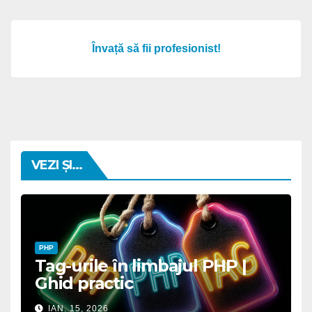
Învață să fii profesionist!
VEZI ȘI...
PHP
Tag-urile în limbajul PHP |
Ghid practic
IAN. 15, 2026