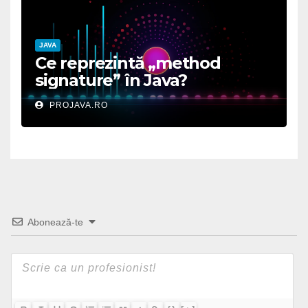
JAVA
Ce reprezintă „method
signature” în Java?
PROJAVA.RO
Abonează-te