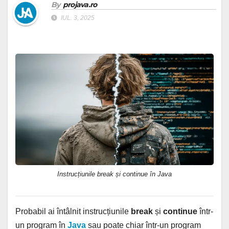
By
projava.ro
IUL. 3, 2025
Instrucțiunile break și continue în Java
Probabil ai întâlnit instrucțiunile
break
și
continue
într-
un program în
Java
sau poate chiar într-un program