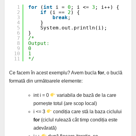
1
for
(
int
i = 
0
; i <= 
3
; i++) {
2
if
(i == 
2
) {
3
break
;
4
}
5
System.out.println(i);
6
}
7
/*
8
Output:
9
0
10
1
11
*/
Ce facem în acest exemplu? Avem bucla
for
, o buclă
formată din următoarele elemente:
int i = 0
variabila de bază de la care
pornește totul (are scop local)
i <= 3
condiția care stă la baza ciclului
for
(ciclul rulează cât timp condiția este
adevărată)