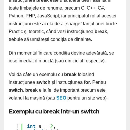
Instrucțiunea
break
este una foarte des întâlnită în
toate limbajele de renume, precum C, C++, C#,
Python, PHP, JavaScript, iar principalul rol al acestei
instrucțiuni este acela de a „sparge” lanțul unei bucle.
Practic și teoretic, când vezi instrucțiunea
break
,
trebuie să urmărești condiția de dinainte.
Din momentul în care condiția devine adevărată, se
iese imediat din buclă (sau din ciclul respectiv).
Voi da câte un exemplu cu
break
folosind
instrucțiunea
switch
și instrucțiunea
for
. Pentru
switch
,
break
e la fel de important precum este
volanul la mașină (sau
SEO
pentru un site web).
Exemplu cu break într-un switch
1
int
a = 
2
;