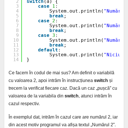
2
switch
(a) {
3
case
1
: 
4
System.out.println(
"Numărul
5
break
;
6
case
2
:
7
System.out.println(
"Numărul
8
break
;
9
case
3
:
10
System.out.println(
"Numărul
11
break
;
12
default
:
13
System.out.println(
"Niciun 
14
}
Ce facem în codul de mai sus? Am definit o variabilă
cu valoarea 2, apoi intrăm în instrucțiunea
switch
și
trecem la verificat fiecare caz. Dacă un caz „pușcă” cu
valoarea de la variabila din
switch
, atunci intrăm în
cazul respectiv.
În exemplul dat, intrăm în cazul care are numărul 2, iar
din acest motiv programul va afișa textul „Numărul 2”.