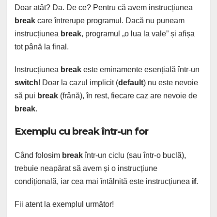
Doar atât? Da. De ce? Pentru că avem instrucțiunea
break
care întrerupe programul. Dacă nu puneam
instrucțiunea
break
, programul „o lua la vale” și afișa
tot până la final.
Instrucțiunea
break
este eminamente esențială într-un
switch
! Doar la cazul implicit (
default
) nu este nevoie
să pui
break
(frână), în rest, fiecare caz are nevoie de
break
.
Exemplu cu break într-un for
Când folosim
break
într-un ciclu (sau într-o buclă),
trebuie neapărat să avem și o instrucțiune
condițională, iar cea mai întâlnită este instrucțiunea
if
.
Fii atent la exemplul următor!