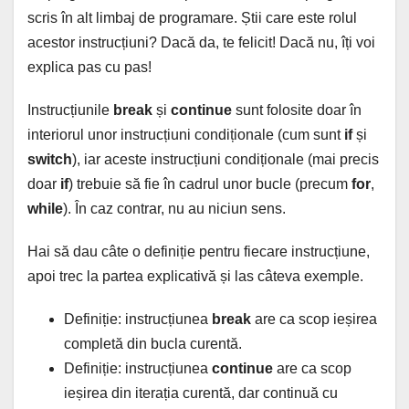
scris în alt limbaj de programare. Știi care este rolul
acestor instrucțiuni? Dacă da, te felicit! Dacă nu, îți voi
explica pas cu pas!
Instrucțiunile
break
și
continue
sunt folosite doar în
interiorul unor instrucțiuni condiționale (cum sunt
if
și
switch
), iar aceste instrucțiuni condiționale (mai precis
doar
if
) trebuie să fie în cadrul unor bucle (precum
for
,
while
). În caz contrar, nu au niciun sens.
Hai să dau câte o definiție pentru fiecare instrucțiune,
apoi trec la partea explicativă și las câteva exemple.
Definiție: instrucțiunea
break
are ca scop ieșirea
completă din bucla curentă.
Definiție: instrucțiunea
continue
are ca scop
ieșirea din iterația curentă, dar continuă cu