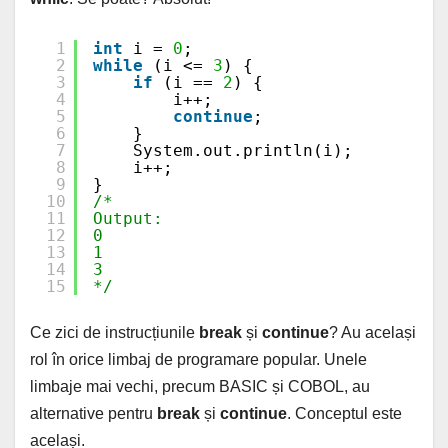
1
int
i = 
0
;
2
while
(i <= 
3
) {
3
if
(i == 
2
) {
4
i++;
5
continue
;
6
}
7
System.out.println(i);
8
i++;
9
}
10
/* 
11
Output: 
12
0 
13
1 
14
3
15
*/
Ce zici de instrucțiunile
break
și
continue
? Au același
rol în orice limbaj de programare popular. Unele
limbaje mai vechi, precum BASIC și COBOL, au
alternative pentru
break
și
continue
. Conceptul este
același.