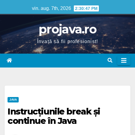
Skip
vin. aug. 7th, 2026
2:30:48 PM
to
content
projava.ro
Învață să fii profesionist!
JAVA
Instrucțiunile break și
continue în Java