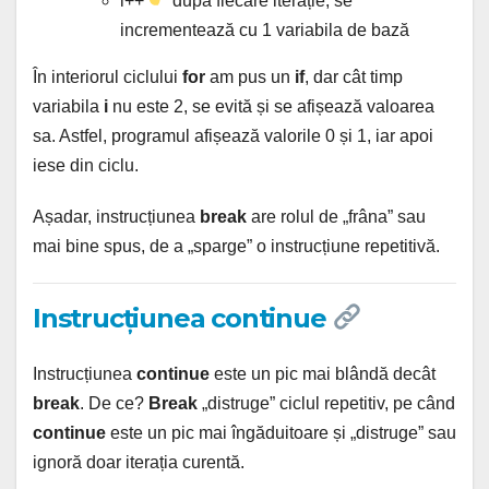
i++
după fiecare iterație, se
incrementează cu 1 variabila de bază
În interiorul ciclului
for
am pus un
if
, dar cât timp
variabila
i
nu este 2, se evită și se afișează valoarea
sa. Astfel, programul afișează valorile 0 și 1, iar apoi
iese din ciclu.
Așadar, instrucțiunea
break
are rolul de „frâna” sau
mai bine spus, de a „sparge” o instrucțiune repetitivă.
Instrucțiunea continue
Instrucțiunea
continue
este un pic mai blândă decât
break
. De ce?
Break
„distruge” ciclul repetitiv, pe când
continue
este un pic mai îngăduitoare și „distruge” sau
ignoră doar iterația curentă.