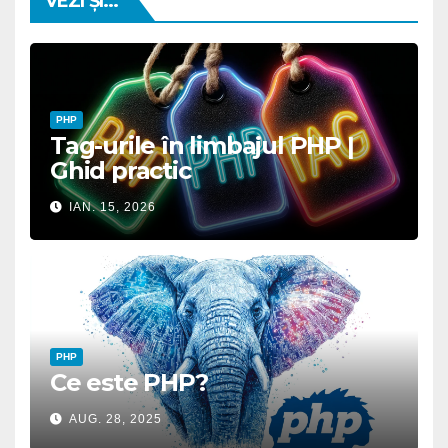
VEZI ȘI...
PHP
Tag-urile în limbajul PHP |
Ghid practic
IAN. 15, 2026
PHP
Ce este PHP?
AUG. 28, 2025