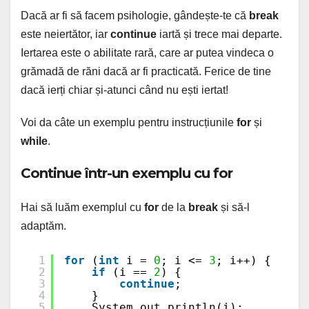
Dacă ar fi să facem psihologie, gândește-te că
break
este neiertător, iar
continue
iartă și trece mai departe.
Iertarea este o abilitate rară, care ar putea vindeca o
grămadă de răni dacă ar fi practicată. Ferice de tine
dacă ierți chiar și-atunci când nu ești iertat!
Voi da câte un exemplu pentru instrucțiunile
for
și
while
.
Continue într-un exemplu cu for
Hai să luăm exemplul cu
for
de la
break
și să-l
adaptăm.
1
for
(
int
i = 
0
; i <= 
3
; i++) { 
2
if
(i == 
2
) { 
3
continue
; 
4
} 
5
System.out.println(i); 