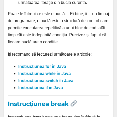
următoarea iterație din bucla curentă.
Poate te întrebi ce este o buclă… Ei bine, într-un limbaj
de programare, o buclă este o structură de control care
permite executarea repetitivă a unui bloc de cod, atât
timp cât este îndeplinită condiția. Precizez și faptul că
fiecare buclă are o condiție.
Îți recomand să lecturezi următoarele articole:
Instrucțiunea for în Java
Instrucțiunea while în Java
Instrucțiunea switch în Java
Instrucțiunea if în Java
Instrucțiunea break