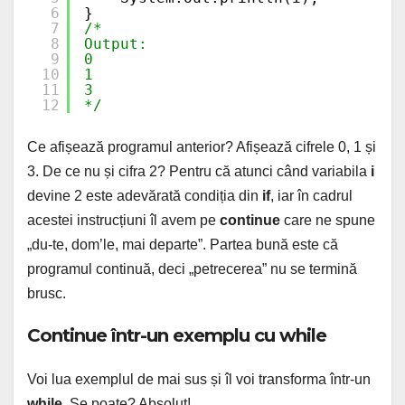
6
} 
7
/* 
8
Output: 
9
0 
10
1
11
3
12
*/
Ce afișează programul anterior? Afișează cifrele 0, 1 și
3. De ce nu și cifra 2? Pentru că atunci când variabila
i
devine 2 este adevărată condiția din
if
, iar în cadrul
acestei instrucțiuni îl avem pe
continue
care ne spune
„du-te, dom’le, mai departe”. Partea bună este că
programul continuă, deci „petrecerea” nu se termină
brusc.
Continue într-un exemplu cu while
Voi lua exemplul de mai sus și îl voi transforma într-un
while
. Se poate? Absolut!