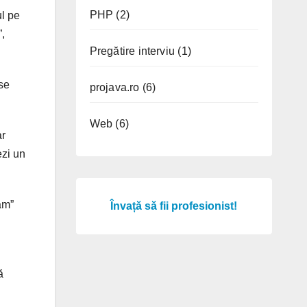
PHP
(2)
ul pe
”,
Pregătire interviu
(1)
 se
projava.ro
(6)
Web
(6)
ar
ezi un
ăm”
Învață să fii profesionist!
ă