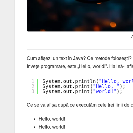
A
Cum afișezi un text în Java? Ce metode folosești? Ce
învețe programare, este „Hello, world!”. Hai să-l afi
1
System.out.println(
"Hello, wor
2
System.out.print(
"Hello, "
);
3
System.out.print(
"world!"
);
Ce se va afișa după ce executăm cele trei linii de 
Hello, world!
Hello, world!