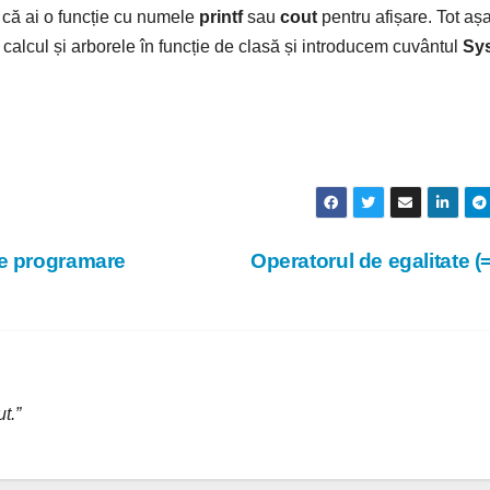
că ai o funcție cu numele
printf
sau
cout
pentru afișare. Tot așa
n calcul și arborele în funcție de clasă și introducem cuvântul
Sy
de programare
Operatorul de egalitate (
t.”