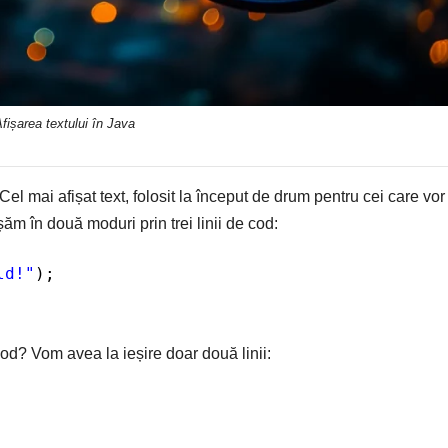
fișarea textului în Java
l mai afișat text, folosit la început de drum pentru cei care vor
șăm în două moduri prin trei linii de cod:
ld!"
);
cod? Vom avea la ieșire doar două linii: