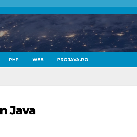
PHP
WEB
PROJAVA.RO
în Java