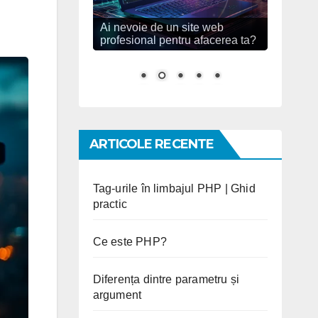
Ai nevoie de un site web
profesional pentru afacerea ta?
ARTICOLE RECENTE
Tag-urile în limbajul PHP | Ghid
practic
Ce este PHP?
Diferența dintre parametru și
argument