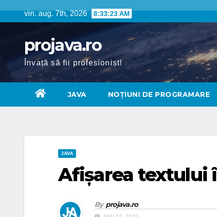
Skip
vin. aug. 7th, 2026
8:33:24 AM
to
content
projava.ro
Învață să fii profesionist!
JAVA
NOȚIUNI DE PROGRAMARE
JAVA
Afișarea textului 
By
projava.ro