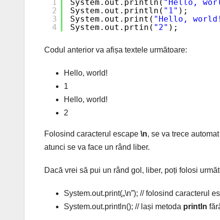
1
System.out.println(
"Hello, wor
2
System.out.println(
"1"
);
3
System.out.print(
"Hello, world
4
System.out.prtin(
"2"
);
Codul anterior va afișa textele următoare:
Hello, world!
1
Hello, world!
2
Folosind caracterul escape
\n
, se va trece automat
atunci se va face un rând liber.
Dacă vrei să pui un rând gol, liber, poți folosi urmă
System.out.print(„\n”); // folosind caracterul 
System.out.println(); // lași metoda
println
fără