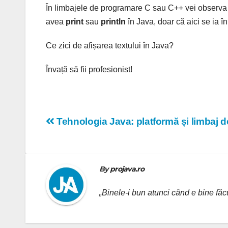
În limbajele de programare C sau C++ vei observa 
avea
print
sau
println
în Java, doar că aici se ia î
Ce zici de afișarea textului în Java?
Învață să fii profesionist!
Navigare
Tehnologia Java: platformă și limbaj 
în
articole
By
projava.ro
„Binele-i bun atunci când e bine făcu