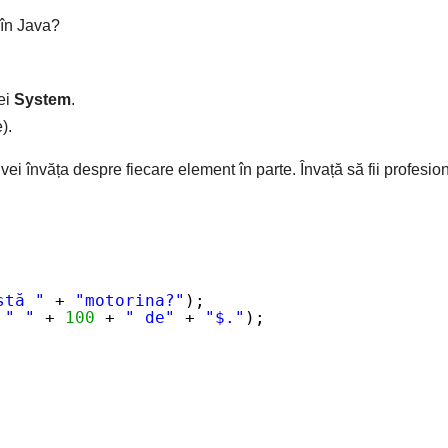
 în Java?
sei
System
.
e).
vei învăța despre fiecare element în parte. Învață să fii profesion
stă "
+ 
"motorina?"
);
 
" "
+ 
100
+ 
" de"
+ 
"$."
);