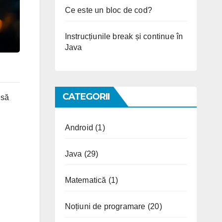
Ce este un bloc de cod?
Instrucțiunile break și continue în
Java
CATEGORII
 să
Android
(1)
Java
(29)
Matematică
(1)
Noțiuni de programare
(20)