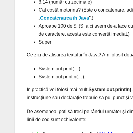
3.14 (număr cu zecimale)
Cât costă motorina? (Este o concatenare, adi
„
Concatenarea în Java
”.)
Aproape 100 de $. (Și aici avem de-a face cu 
de caractere, acesta este convertit imediat.)
Super!
Ce zici de afișarea textului în Java? Am folosit do
System.out.print(…);
System.out.println(…).
În practică vei folosi mai mult
System.out.println(
instrucțiune sau declarație trebuie să pui punct și 
De asemenea, poți să treci pe rândul următor și d
linii de cod sunt echivalente: