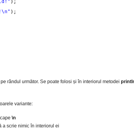
ld!"
);
!\n"
);
 pe rândul următor. Se poate folosi și în interiorul metodei
printl
toarele variante:
escape
\n
 a scrie nimic în interiorul ei