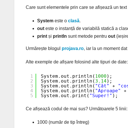
Care sunt elementele prin care se afișează un text
System
este o
clasă
.
out
este o instanță de variabilă statică a cla
print
și
println
sunt metode pentru
out
(ieșir
Urmărește blogul
projava.ro
, iar la un moment dat 
Alte exemple de afișare folosind alte tipuri de date:
1
System.out.println(
1000
);
2
System.out.println(
3.14
);
3
System.out.println(
"Cât"
+ 
"co
4
System.out.println(
"Aproape"
+
5
System.out.print(
"Super!"
);
Ce afișează codul de mai sus? Următoarele 5 linii:
1000 (număr de tip întreg)