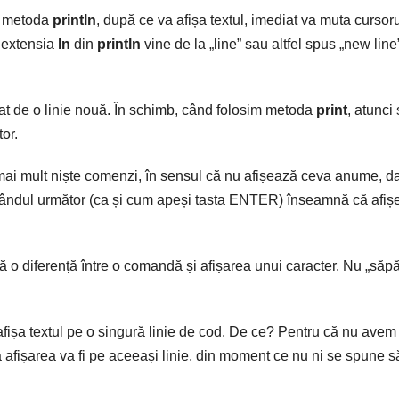
că metoda
println
, după ce va afișa textul, imediat va muta cursor
r extensia
ln
din
println
vine de la „line” sau altfel spus „new line
urmat de o linie nouă. În schimb, când folosim metoda
print
, atunci
or.
mai mult niște comenzi, în sensul că nu afișează ceva anume, d
rândul următor (ca și cum apeși tasta ENTER) înseamnă că afiș
ă o diferență între o comandă și afișarea unui caracter. Nu „săp
 afișa textul pe o singură linie de cod. De ce? Pentru că nu avem
afișarea va fi pe aceeași linie, din moment ce nu ni se spune s