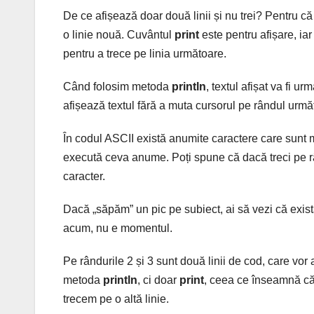
De ce afișează doar două linii și nu trei? Pentru 
o linie nouă. Cuvântul
print
este pentru afișare, ia
pentru a trece pe linia următoare.
Când folosim metoda
println
, textul afișat va fi 
afișează textul fără a muta cursorul pe rândul următ
În codul ASCII există anumite caractere care sunt 
execută ceva anume. Poți spune că dacă treci pe 
caracter.
Dacă „săpăm” un pic pe subiect, ai să vezi că exist
acum, nu e momentul.
Pe rândurile 2 și 3 sunt două linii de cod, care vor
metoda
println
, ci doar
print
, ceea ce înseamnă că 
trecem pe o altă linie.