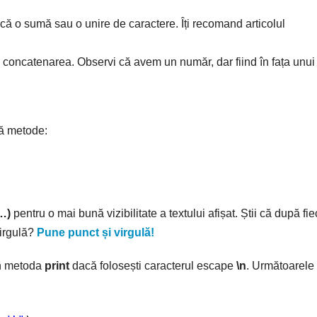
că o sumă sau o unire de caractere. Îți recomand articolul
concatenarea. Observi că avem un număr, dar fiind în fața unui 
uă metode:
…)
pentru o mai bună vizibilitate a textului afișat. Știi că după fi
virgulă?
Pune punct și virgulă!
in metoda
print
dacă folosești caracterul escape
\n
. Următoarele