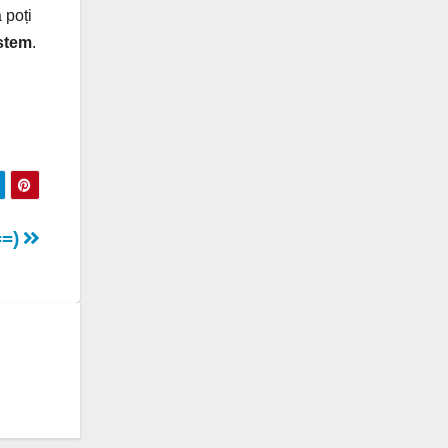
 poți
stem
.
==)